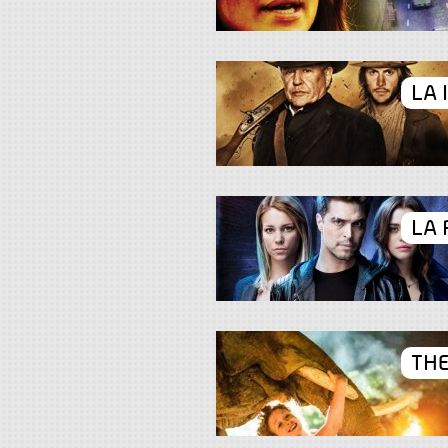
LA 
LA 
THE