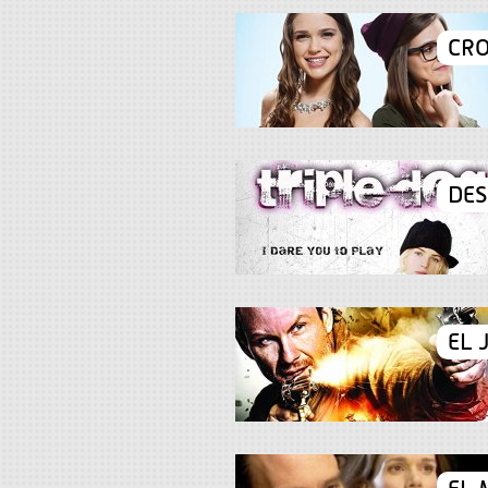
CR
DES
EL 